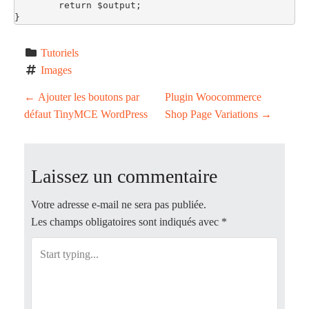
	return $output; 

}
Tutoriels
Images
P
←
Ajouter les boutons par
Plugin Woocommerce
défaut TinyMCE WordPress
Shop Page Variations
→
o
s
Laissez un commentaire
t
Votre adresse e-mail ne sera pas publiée.
n
Les champs obligatoires sont indiqués avec
*
a
v