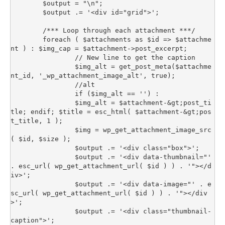
	$output = "\n";

	$output .= '<div id="grid">'; 

	/*** Loop through each attachment ***/ 

	foreach ( $attachments as $id => $attachme
nt ) : $img_cap = $attachment->post_excerpt; 

		// New line to get the caption 

		$img_alt = get_post_meta($attachme
nt_id, '_wp_attachment_image_alt', true); 

		//alt 

		if ($img_alt == '') : 

		$img_alt = $attachment-&gt;post_ti
tle; endif; $title = esc_html( $attachment-&gt;pos
t_title, 1 ); 

		$img = wp_get_attachment_image_src
( $id, $size ); 

		$output .= '<div class="box">'; 

		$output .= '<div data-thumbnail="' 
. esc_url( wp_get_attachment_url( $id ) ) . '"></d
iv>'; 

		$output .= '<div data-image="' . e
sc_url( wp_get_attachment_url( $id ) ) . '"></div
>'; 

		$output .= '<div class="thumbnail-
caption">'; 
