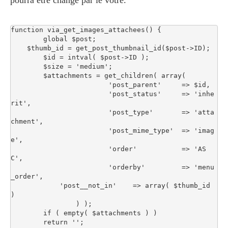
pourra être changé par le vôtre.
function via_get_images_attachees() {

	global $post;

    $thumb_id = get_post_thumbnail_id($post->ID);

	$id = intval( $post->ID );

	$size = 'medium';

	$attachments = get_children( array(

			'post_parent'     => $id,

			'post_status'     => 'inhe
rit',

			'post_type'       => 'atta
chment',

			'post_mime_type'  => 'imag
e',

			'order'           => 'AS
C',

			'orderby'         => 'menu
_order',

            'post__not_in'    => array( $thumb_id 
)

		) );

	if ( empty( $attachments ) )

	return '';
