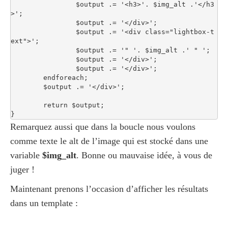
		$output .= '<h3>'. $img_alt .'</h3
>'; 

		$output .= '</div>'; 

		$output .= '<div class="lightbox-t
ext">'; 

		$output .= '" '. $img_alt .' " '; 

		$output .= '</div>'; 

		$output .= '</div>'; 

	endforeach; 

	$output .= '</div>'; 

	return $output; 

}
Remarquez aussi que dans la boucle nous voulons
comme texte le alt de l’image qui est stocké dans une
variable
$img_alt
. Bonne ou mauvaise idée, à vous de
juger !
Maintenant prenons l’occasion d’afficher les résultats
dans un template :