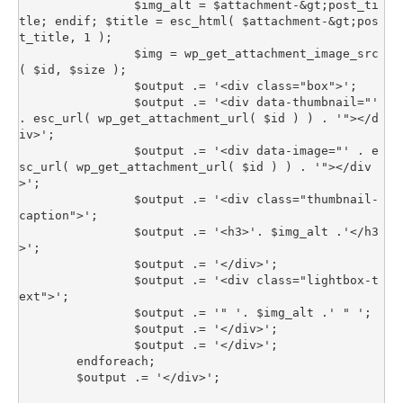
		$img_alt = $attachment-&gt;post_ti
tle; endif; $title = esc_html( $attachment-&gt;pos
t_title, 1 ); 

		$img = wp_get_attachment_image_src
( $id, $size ); 

		$output .= '<div class="box">'; 

		$output .= '<div data-thumbnail="' 
. esc_url( wp_get_attachment_url( $id ) ) . '"></d
iv>'; 

		$output .= '<div data-image="' . e
sc_url( wp_get_attachment_url( $id ) ) . '"></div
>'; 

		$output .= '<div class="thumbnail-
caption">'; 

		$output .= '<h3>'. $img_alt .'</h3
>'; 

		$output .= '</div>'; 

		$output .= '<div class="lightbox-t
ext">'; 

		$output .= '" '. $img_alt .' " '; 

		$output .= '</div>'; 

		$output .= '</div>'; 

	endforeach; 

	$output .= '</div>'; 
