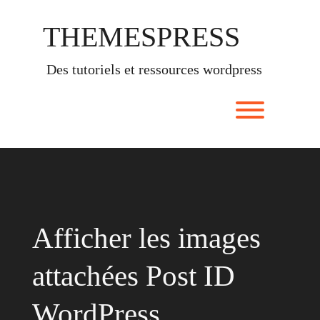
Skip
to
THEMESPRESS
content
des tutoriels et ressources wordpress
Toggle men
Afficher les images
attachées Post ID
WordPress