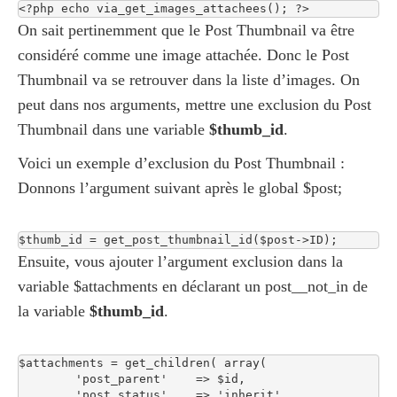
<?php echo via_get_images_attachees(); ?>
On sait pertinemment que le Post Thumbnail va être
considéré comme une image attachée. Donc le Post
Thumbnail va se retrouver dans la liste d’images. On
peut dans nos arguments, mettre une exclusion du Post
Thumbnail dans une variable
$thumb_id
.
Voici un exemple d’exclusion du Post Thumbnail :
Donnons l’argument suivant après le global $post;
$thumb_id = get_post_thumbnail_id($post->ID);
Ensuite, vous ajouter l’argument exclusion dans la
variable $attachments en déclarant un post__not_in de
la variable
$thumb_id
.
$attachments = get_children( array(

	'post_parent'    => $id,

	'post_status'    => 'inherit',
