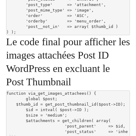
	'post_type'      => 'attachment',

	'post_mime_type' => 'image',

	'order'          => 'ASC',

	'orderby'        => 'menu_order',

	'post__not_in'   => array( $thumb_id )

) );
Le code final pour afficher les
images attachées Post ID
WordPress en excluant le
Post Thumbnail
function via_get_images_attachees() {

	global $post;

    $thumb_id = get_post_thumbnail_id($post->ID);

	$id = intval( $post->ID );

	$size = 'medium';

	$attachments = get_children( array(

			'post_parent'     => $id,

			'post_status'     => 'inhe