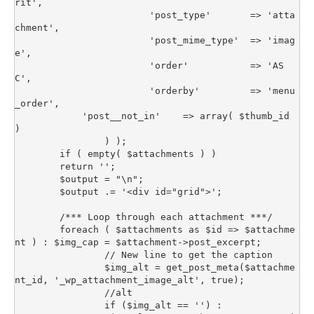
rit',

			'post_type'       => 'atta
chment',

			'post_mime_type'  => 'imag
e',

			'order'           => 'AS
C',

			'orderby'         => 'menu
_order',

            'post__not_in'    => array( $thumb_id 
)

		) );

	if ( empty( $attachments ) )

	return '';

	$output = "\n";

	$output .= '<div id="grid">'; 

	/*** Loop through each attachment ***/ 

	foreach ( $attachments as $id => $attachme
nt ) : $img_cap = $attachment->post_excerpt; 

		// New line to get the caption 

		$img_alt = get_post_meta($attachme
nt_id, '_wp_attachment_image_alt', true); 

		//alt 

		if ($img_alt == '') : 
