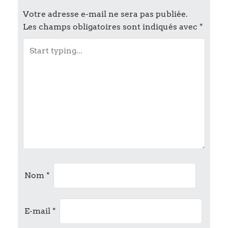
t
Votre adresse e-mail ne sera pas publiée.
n
Les champs obligatoires sont indiqués avec
*
a
v
i
g
a
t
Nom
*
i
o
E-mail
*