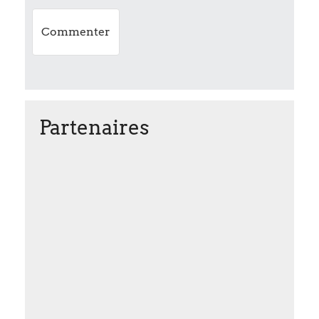
n
Partenaires