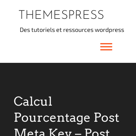
Skip
to
THEMESPRESS
content
des tutoriels et ressources wordpress
Toggle men
Calcul
Pourcentage Post
Meta Key – Post