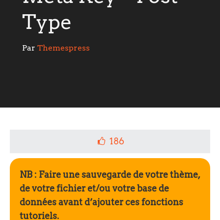
Type
Par 
Themespress
186
NB : Faire une sauvegarde de votre thème,
de votre fichier et/ou votre base de
données avant d’ajouter ces fonctions
tutoriels.