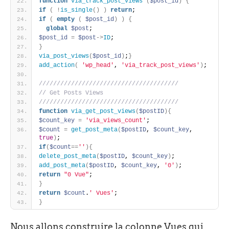
function
via_track_post_views
(
$post_id
)
{
if
(
!
is_single
(
)
)
return
;
if
(
empty
(
$post_id
)
)
{
global
$post
;
$post_id
=
$post
-
>
ID
;    
}
via_post_views
(
$post_id
)
;
}
add_action
(
'wp_head'
, 
'via_track_post_views'
)
;
///////////////////////////////////////
// Get Posts Views
///////////////////////////////////////
function
via_get_post_views
(
$postID
)
{
$count_key
=
'via_views_count'
;
$count
=
get_post_meta
(
$postID
, 
$count_key
, 
true
)
;
if
(
$count
=
=
''
)
{
delete_post_meta
(
$postID
, 
$count_key
)
;
add_post_meta
(
$postID
, 
$count_key
, 
'0'
)
;
return
"0 Vue"
;
}
return
$count
.
' Vues'
;
}
Nous allons construire la colonne Vues qui