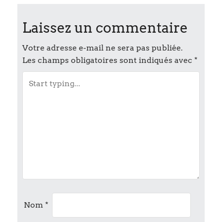
s
t
Laissez un commentaire
n
Votre adresse e-mail ne sera pas publiée.
Les champs obligatoires sont indiqués avec
*
a
v
i
g
a
t
i
Nom
*