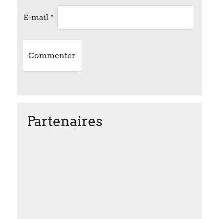
o
E-mail
*
n
Partenaires