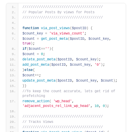
///////////////////////////////////////
// Popular Posts By views for Posts
///////////////////////////////////////
function
via_post_views
(
$postID
)
{
$count_key
=
'via_views_count'
;
$count
=
get_post_meta
(
$postID
, 
$count_key
, 
true
)
;
if
(
$count
=
=
''
)
{
$count
=
0
;
delete_post_meta
(
$postID
, 
$count_key
)
;
add_post_meta
(
$postID
, 
$count_key
, 
'0'
)
;
}
else
{
$count
+
+
;
update_post_meta
(
$postID
, 
$count_key
, 
$count
)
;
}
}
//To keep the count accurate, lets get rid of 
prefetching
remove_action
(
'wp_head'
, 
'adjacent_posts_rel_link_wp_head'
, 
10
, 
0
)
;
///////////////////////////////////////
// Tracks Views
///////////////////////////////////////