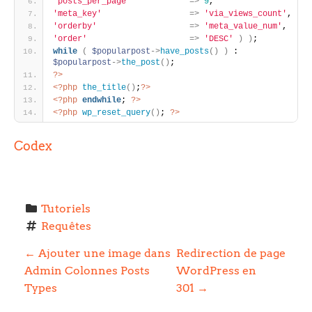
'posts_per_page'
=
>
9
, 
'meta_key'
=
>
'via_views_count'
, 
'orderby'
=
>
'meta_value_num'
, 
'order'
=
>
'DESC'
)
)
; 
while
(
$popularpost
-
>
have_posts
(
)
)
 : 
$popularpost
-
>
the_post
(
)
; 
?>
<?php
the_title
(
)
;
?>
<?php
endwhile
; 
?>
<?php
wp_reset_query
(
)
; 
?>
Codex
Tutoriels
Requêtes
P
←
Ajouter une image dans
Redirection de page
Admin Colonnes Posts
WordPress en
o
Types
301
→