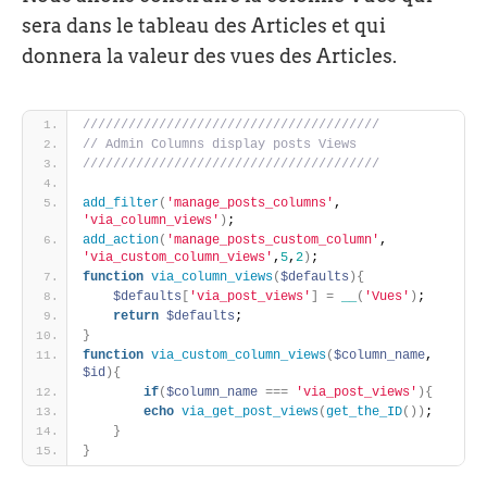
sera dans le tableau des Articles et qui
donnera la valeur des vues des Articles.
///////////////////////////////////////
// Admin Columns display posts Views
///////////////////////////////////////
add_filter
(
'manage_posts_columns'
, 
'via_column_views'
)
;
add_action
(
'manage_posts_custom_column'
, 
'via_custom_column_views'
,
5
,
2
)
;
function
via_column_views
(
$defaults
)
{
$defaults
[
'via_post_views'
]
=
__
(
'Vues'
)
;
return
$defaults
;
}
function
via_custom_column_views
(
$column_name
, 
$id
)
{
if
(
$column_name
=
=
=
'via_post_views'
)
{
echo
via_get_post_views
(
get_the_ID
(
)
)
;
}
}