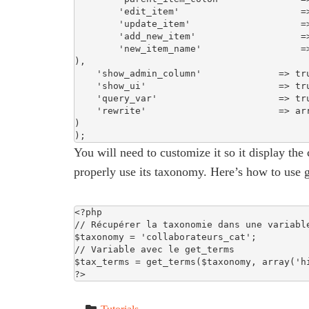
	'edit_item'                      => __( 'Éditer une catégorie', 'nom du theme' ),

	'update_item'                    => __( 'Sauvegarder une catégorie', 'nom du theme' ),

	'add_new_item'                   => __( 'Ajouter une catégorie', 'nom du theme' ),

	'new_item_name'                  => __( 'Nouvelle catégorie', 'nom du theme' )

),

    'show_admin_column'              => true,

    'show_ui'                        => true,

    'query_var'                      => true,

    'rewrite'                        => array( 'slug' => 'collaborateurs' ),

)

);
You will need to customize it so it display the
properly use its taxonomy. Here’s how to use 
<?php 

// Récupérer la taxonomie dans une variable
$taxonomy = 'collaborateurs_cat'; 

// Variable avec le get_terms 

$tax_terms = get_terms($taxonomy, array('hi
?>