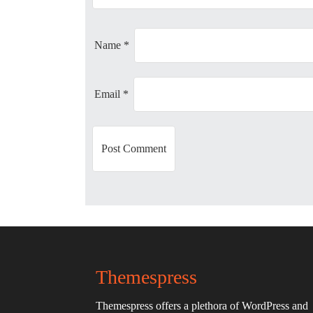
a
t
Name
*
i
Email
*
o
n
Themespress
Themespress offers a plethora of WordPress and