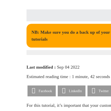
NB: Make sure you do a back up of your t
tutorials
Last modified :
Sep 04 2022
Estimated reading time : 1 minute, 42 seconds
Facebook
LinkedIn
Twitter
For this tutorial, it’s important that your cust