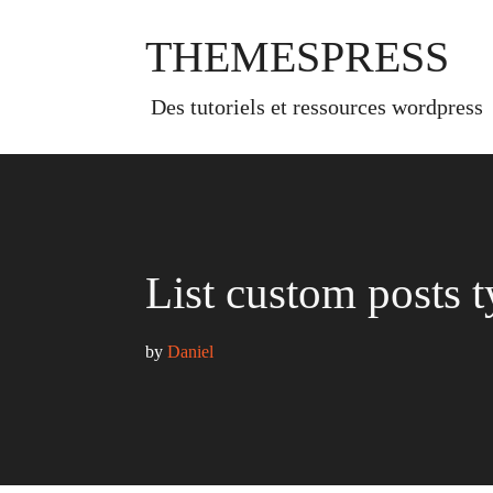
Skip
to
THEMESPRESS
content
des tutoriels et ressources wordpress
List custom posts 
by 
Daniel