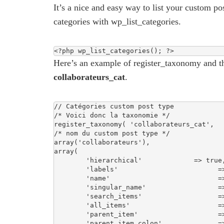
It’s a nice and easy way to list your custom po
categories with wp_list_categories.
<?php wp_list_categories(); ?>
Here’s an example of register_taxonomy and the
collaborateurs_cat
.
// Catégories custom post type

/* Voici donc la taxonomie */

register_taxonomy( 'collaborateurs_cat', 

/* nom du custom post type */

array('collaborateurs'), 

array(

	'hierarchical'             => true,

	'labels'                         => array(

	'name'                           => __( 'Catégories', 'nom du theme' ),

	'singular_name'                  => __( 'Catégories', 'nom du theme' ),

	'search_items'                   => __( 'Rechercher une catégorie', 'nom du theme' ),

	'all_items'                      => __( 'Toutes les catégories', 'nom du theme' ),

	'parent_item'                    => __( 'Catégorie parente', 'nom du theme' ),

	'parent_item_colon'              => __( 'Catégorie parente :', 'nom du theme' ),
