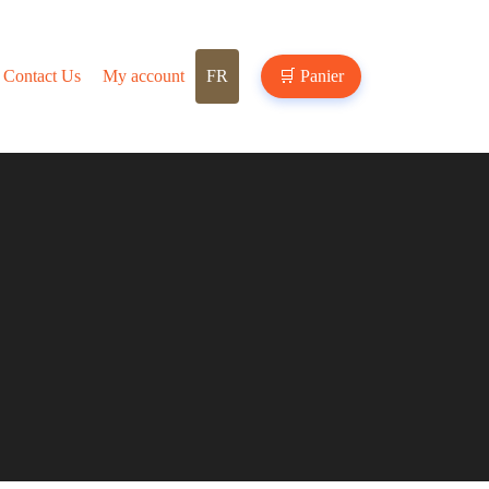
Contact Us
My account
FR
🛒
Panier