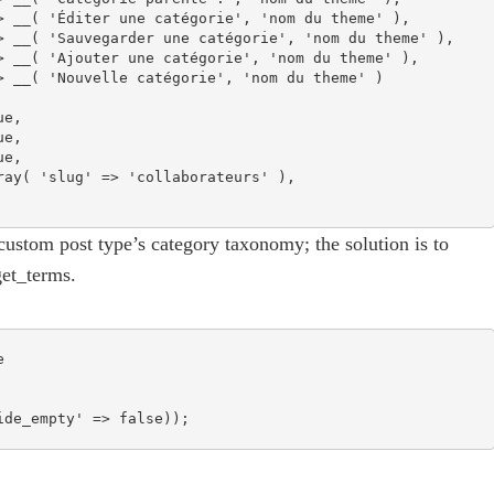
 custom post type’s category taxonomy; the solution is to
get_terms.
 

de_empty' => false)); 
