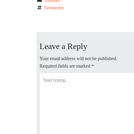
Tutorials
Taxonomy
P
o
Leave a Reply
s
t
Your email address will not be published.
Required fields are marked
*
n
a
v
i
g