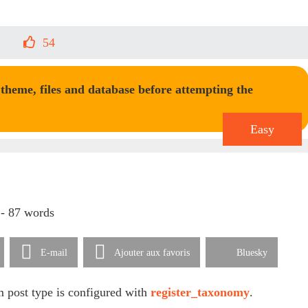
54
heme, files and database before attempting the
Easy
 - 87 words
E-mail
Ajouter aux favoris
Bluesky
om post type is configured with
register_taxonomy
.