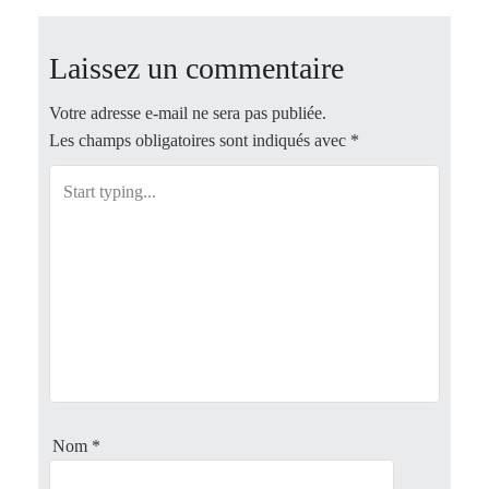
s
t
Laissez un commentaire
n
Votre adresse e-mail ne sera pas publiée.
Les champs obligatoires sont indiqués avec
*
a
v
i
g
a
t
i
Nom
*