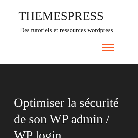
Skip
to
THEMESPRESS
content
des tutoriels et ressources wordpress
Toggle men
Optimiser la sécurité
de son WP admin /
WP login