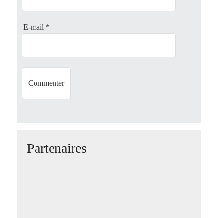
o
n
E-mail
*
Partenaires