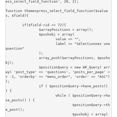
ess_select_field_function', 20, 2);

function themespress_select_field_function($value
s, $field){

	if($field->id == 72){

		$arrayPositions = array();

		$pushobj = array(

			value => "",

			label => "Sélectionnez une 
question"

		);

		array_push($arrayPositions, $pusho
bj);

		$positionQuery = new WP_Query( arr
ay( 'post_type' => 'questions', 'posts_per_page' =
> -1, 'orderby' => "menu_order", 'order' => "ASC") 
);

		if ( $positionQuery->have_posts() 
) {

			while ( $positionQuery->ha
ve_posts() ) {

				$positionQuery->th
e_post();

				$pushobj = array(
