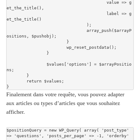
					value => g
et_the_title(),

					label => g
et_the_title()

				);

				array_push($arrayP
ositions, $pushobj);

			}

			wp_reset_postdata();

		}

	   	$values['options'] = $arrayPositio
ns;

	}

	return $values;

}
Finalement dans votre requête, vous pouvez adapter
aux articles ou types d’articles que vous souhaitez
afficher.
$positionQuery = new WP_Query( array( 'post_type' 
=> 'questions', 'posts_per_page' => -1, 'orderby' 