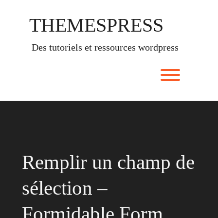
Skip
to
THEMESPRESS
content
des tutoriels et ressources wordpress
Toggle men
Remplir un champ de
sélection –
Formidable Form