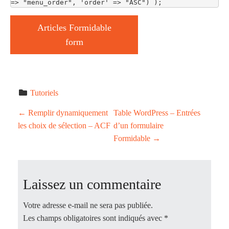
=> "menu_order", 'order' => "ASC") );
Articles Formidable
form
Tutoriels
P
←
Remplir dynamiquement
Table WordPress – Entrées
les choix de sélection – ACF
d’un formulaire
o
Formidable
→
s
t
Laissez un commentaire
n
Votre adresse e-mail ne sera pas publiée.
Les champs obligatoires sont indiqués avec
*