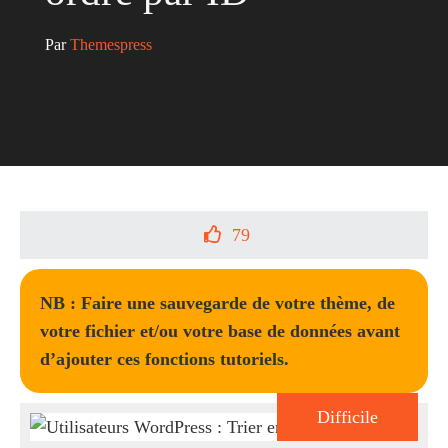
Par 
Themespress
79
NB : Faire une sauvegarde de votre thème, de
votre fichier et/ou votre base de données avant
d’ajouter ces fonctions tutoriels.
Difficile