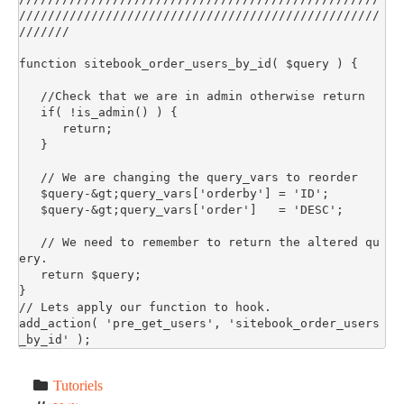
//////////////////////////////////////////////////
///////

function sitebook_order_users_by_id( $query ) {

   //Check that we are in admin otherwise return

   if( !is_admin() ) {

      return;

   }

   // We are changing the query_vars to reorder

   $query-&gt;query_vars['orderby'] = 'ID';

   $query-&gt;query_vars['order']   = 'DESC';

   // We need to remember to return the altered qu
ery.

   return $query;

}

// Lets apply our function to hook.

add_action( 'pre_get_users', 'sitebook_order_users
_by_id' );
Tutoriels