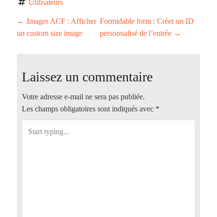
Utilisateurs
P
←
Images ACF : Afficher
Formidable form : Créer un ID
un custom size image
personnalisé de l’entrée
→
o
s
Laissez un commentaire
t
Votre adresse e-mail ne sera pas publiée.
n
Les champs obligatoires sont indiqués avec
*
a
v
i
g
a