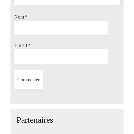
t
Nom
*
i
o
E-mail
*
n
Partenaires