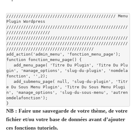
///////////////////////////////////////////// Menu 
Plugin Wordpress 
//////////////////////////////////////////////////
//////////////////

//////////////////////////////////////////////////
//////////////////////////////////////////////////
////////////////////////////////////

add_action('admin_menu', 'fonction_menu_page');

function fonction_menu_page() {

   add_menu_page( 'Titre Du Plugin', 'Titre Du Plu
gin', 'manage_options', 'slug-du-plugin', 'nomdela
fonction', '',2);

   add_submenu_page( null, 'slug-du-plugin', 'Titr
e Du Sous Menu Plugin', 'Titre Du Sous Menu Plugi
n', 'manage_options', 'slug-du-sous-menu', 'autren
omdelafonction');

}
NB : Faire une sauvegarde de votre thème, de votre
fichier et/ou votre base de données avant d’ajouter
ces fonctions tutoriels.