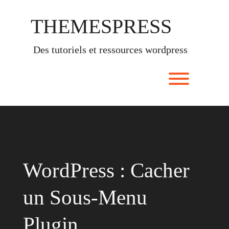
Skip
to
THEMESPRESS
content
des tutoriels et ressources wordpress
Toggle men
WordPress : Cacher
un Sous-Menu
Plugin