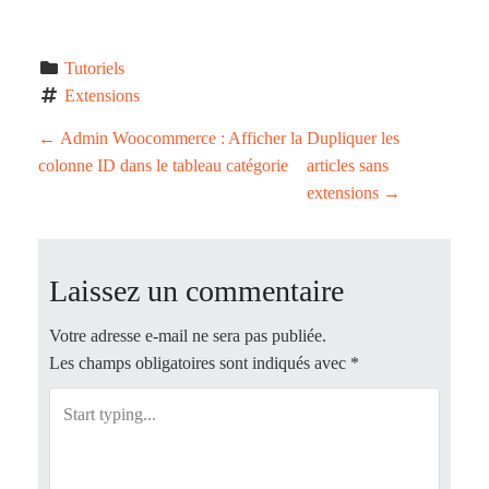
Tutoriels
Extensions
P
←
Admin Woocommerce : Afficher la
Dupliquer les
colonne ID dans le tableau catégorie
articles sans
o
extensions
→
s
t
Laissez un commentaire
n
Votre adresse e-mail ne sera pas publiée.
Les champs obligatoires sont indiqués avec
*
a
v
i