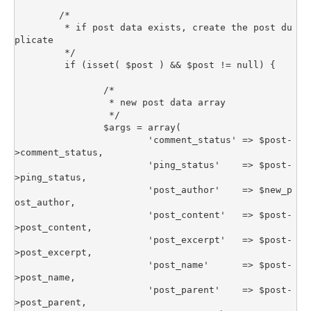
	/*

	 * if post data exists, create the post du
plicate

	 */

	 if (isset( $post ) && $post != null) {

		/*

		 * new post data array

		 */

		$args = array(

			'comment_status' => $post-
>comment_status,

			'ping_status'    => $post-
>ping_status,

			'post_author'    => $new_p
ost_author,

			'post_content'   => $post-
>post_content,

			'post_excerpt'   => $post-
>post_excerpt,

			'post_name'      => $post-
>post_name,

			'post_parent'    => $post-
>post_parent,
