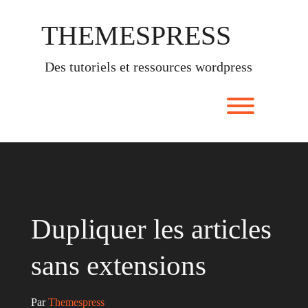
Skip
to
THEMESPRESS
content
des tutoriels et ressources wordpress
Toggle men
Dupliquer les articles
sans extensions
Par 
Themespress