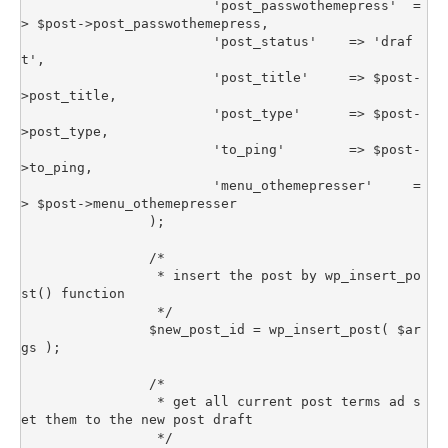
			'post_passwothemepress'  =
> $post->post_passwothemepress,

			'post_status'    => 'draf
t',

			'post_title'     => $post-
>post_title,

			'post_type'      => $post-
>post_type,

			'to_ping'        => $post-
>to_ping,

			'menu_othemepresser'     =
> $post->menu_othemepresser

		);

		/*

		 * insert the post by wp_insert_po
st() function

		 */

		$new_post_id = wp_insert_post( $ar
gs );

		/*

		 * get all current post terms ad s
et them to the new post draft

		 */
