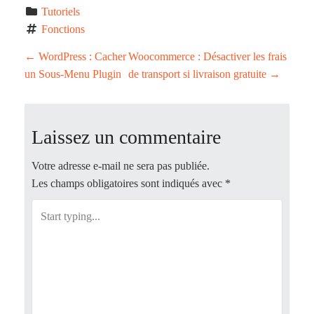
Tutoriels
Fonctions
P
←
WordPress : Cacher
Woocommerce : Désactiver les frais
un Sous-Menu Plugin
de transport si livraison gratuite
→
o
s
Laissez un commentaire
t
Votre adresse e-mail ne sera pas publiée.
n
Les champs obligatoires sont indiqués avec
*
a
v
i
g