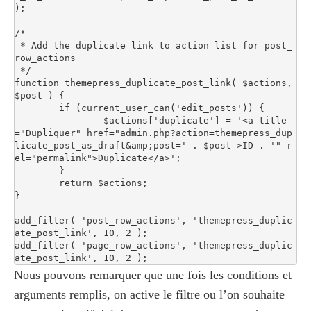
);

/*

 * Add the duplicate link to action list for post_
row_actions

 */

function themepress_duplicate_post_link( $actions, 
$post ) {

	if (current_user_can('edit_posts')) {

		$actions['duplicate'] = '<a title
="Dupliquer" href="admin.php?action=themepress_dup
licate_post_as_draft&amp;post=' . $post->ID . '" r
el="permalink">Duplicate</a>';

	}

	return $actions;

}

add_filter( 'post_row_actions', 'themepress_duplic
ate_post_link', 10, 2 );

add_filter( 'page_row_actions', 'themepress_duplic
ate_post_link', 10, 2 );
Nous pouvons remarquer que une fois les conditions et
arguments remplis, on active le filtre ou l’on souhaite