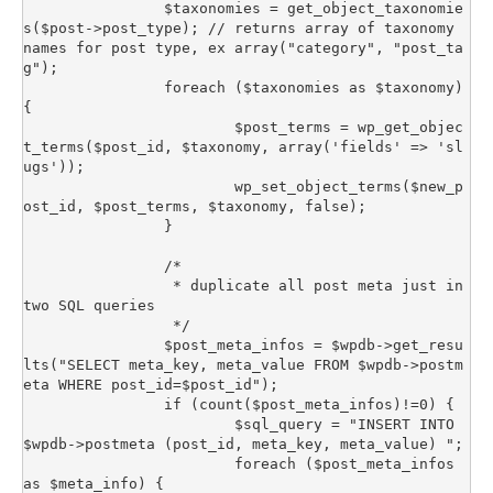
		$taxonomies = get_object_taxonomie
s($post->post_type); // returns array of taxonomy 
names for post type, ex array("category", "post_ta
g");

		foreach ($taxonomies as $taxonomy) 
{

			$post_terms = wp_get_objec
t_terms($post_id, $taxonomy, array('fields' => 'sl
ugs'));

			wp_set_object_terms($new_p
ost_id, $post_terms, $taxonomy, false);

		}

		/*

		 * duplicate all post meta just in 
two SQL queries

		 */

		$post_meta_infos = $wpdb->get_resu
lts("SELECT meta_key, meta_value FROM $wpdb->postm
eta WHERE post_id=$post_id");

		if (count($post_meta_infos)!=0) {

			$sql_query = "INSERT INTO 
$wpdb->postmeta (post_id, meta_key, meta_value) ";

			foreach ($post_meta_infos 
as $meta_info) {
