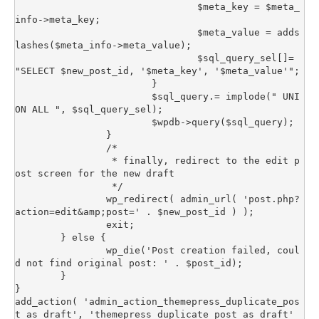
				$meta_key = $meta_
info->meta_key;

				$meta_value = adds
lashes($meta_info->meta_value);

				$sql_query_sel[]= 
"SELECT $new_post_id, '$meta_key', '$meta_value'";

			}

			$sql_query.= implode(" UNI
ON ALL ", $sql_query_sel);

			$wpdb->query($sql_query);

		}

		/*

		 * finally, redirect to the edit p
ost screen for the new draft

		 */

		wp_redirect( admin_url( 'post.php?
action=edit&amp;post=' . $new_post_id ) );

		exit;

	} else {

		wp_die('Post creation failed, coul
d not find original post: ' . $post_id);

	}

}

add_action( 'admin_action_themepress_duplicate_pos
t_as_draft', 'themepress_duplicate_post_as_draft' 