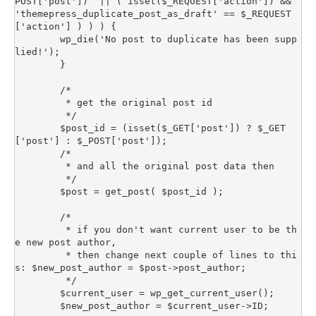
POST['post'])  || ( isset($_REQUEST['action']) && 
'themepress_duplicate_post_as_draft' == $_REQUEST
['action'] ) ) ) {

	wp_die('No post to duplicate has been supp
lied!');

	}

	/*

	 * get the original post id

	 */

	$post_id = (isset($_GET['post']) ? $_GET
['post'] : $_POST['post']);

	/*

	 * and all the original post data then

	 */

	$post = get_post( $post_id );

	/*

	 * if you don't want current user to be th
e new post author,

	 * then change next couple of lines to thi
s: $new_post_author = $post->post_author;

	 */

	$current_user = wp_get_current_user();

	$new_post_author = $current_user->ID;
