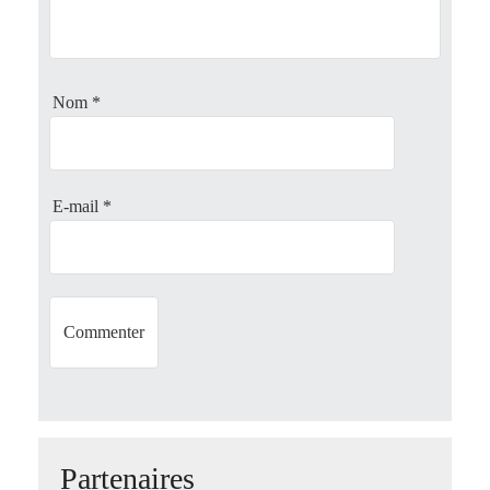
a
t
Nom
*
i
o
E-mail
*
n
Partenaires