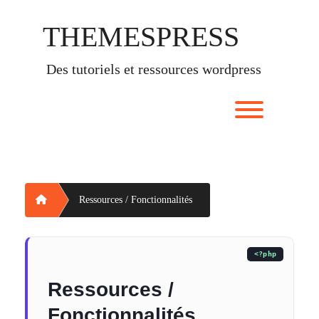
Skip
to
THEMESPRESS
content
des tutoriels et ressources wordpress
Toggle men
Home
Ressources / Fonctionnalités
Ressources /
Fonctionnalités