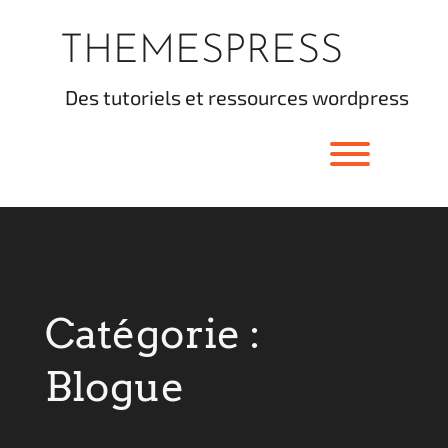
Skip
to
THEMESPRESS
content
des tutoriels et ressources wordpress
Toggle men
Catégorie :
Blogue