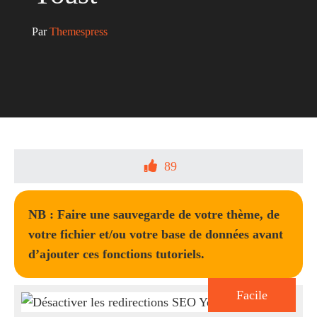
Par 
Themespress
89
NB : Faire une sauvegarde de votre thème, de
votre fichier et/ou votre base de données avant
d’ajouter ces fonctions tutoriels.
Facile