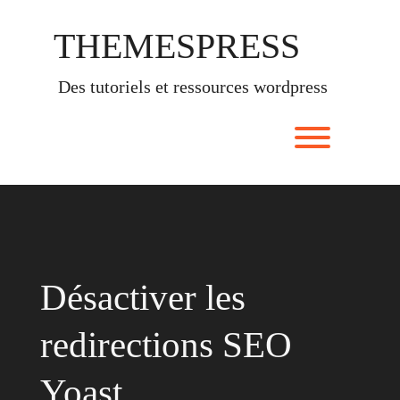
Skip
to
THEMESPRESS
content
des tutoriels et ressources wordpress
Toggle men
Désactiver les
redirections SEO
Yoast