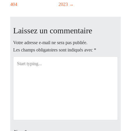
404
2023
→
o
s
Laissez un commentaire
t
Votre adresse e-mail ne sera pas publiée.
n
Les champs obligatoires sont indiqués avec
*
a
v
i
g
a
t