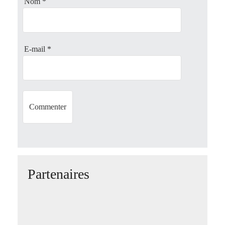
Nom
*
i
o
E-mail
*
n
Partenaires