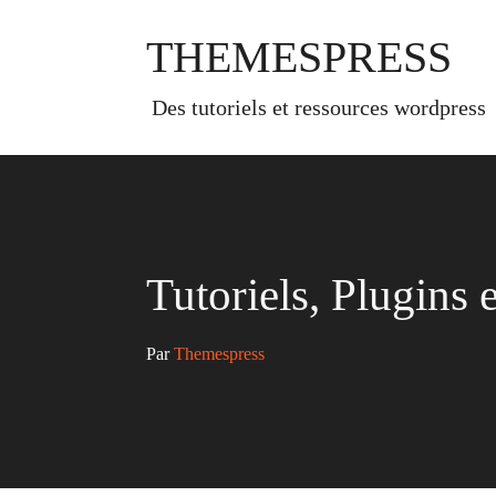
Skip
to
THEMESPRESS
content
des tutoriels et ressources wordpress
Tutoriels, Plugins
Par 
Themespress