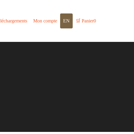
léchargements
Mon compte
EN
🛒
Panier
0