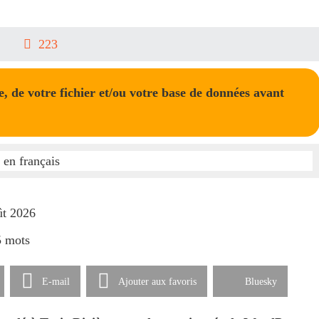
223
 de votre fichier et/ou votre base de données avant
ût 2026
5 mots
E-mail
Ajouter aux favoris
Bluesky