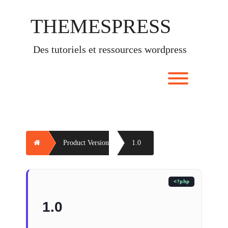
Skip
to
THEMESPRESS
content
des tutoriels et ressources wordpress
Toggle men
Home
Product Version
1.0
1.0