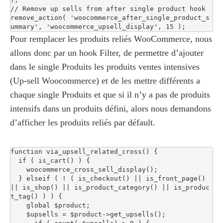
// Remove up sells from after single product hook

remove_action( 'woocommerce_after_single_product_s
ummary', 'woocommerce_upsell_display', 15 );
Pour remplacer les produits reliés WooCommerce, nous
allons donc par un hook Filter, de permettre d’ajouter
dans le single Produits les produits ventes intensives
(Up-sell Woocommerce) et de les mettre différents a
chaque single Produits et que si il n’y a pas de produits
intensifs dans un produits défini, alors nous demandons
d’afficher les produits reliés par défault.
function via_upsell_related_cross() {

  if ( is_cart() ) {

    woocommerce_cross_sell_display();

  } elseif ( ! ( is_checkout() || is_front_page() 
|| is_shop() || is_product_category() || is_produc
t_tag() ) ) {

    global $product;

    $upsells = $product->get_upsells();
