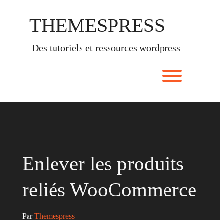
Skip
to
THEMESPRESS
content
des tutoriels et ressources wordpress
Toggle men
Enlever les produits
reliés WooCommerce
Par 
Themespress