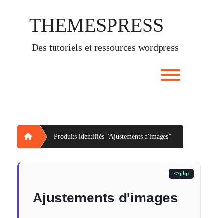
Skip
to
THEMESPRESS
content
des tutoriels et ressources wordpress
Toggle men
Home
Produits identifiés “Ajustements d'images”
Ajustements d'images