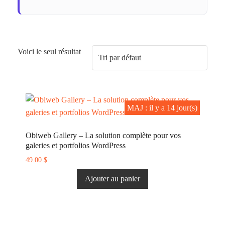
Voici le seul résultat
MAJ : il y a 14 jour(s)
MAJ : il y a 14 jour(s)
Obiweb Gallery – La solution complète pour vos
galeries et portfolios WordPress
49.00
$
Ajouter au panier