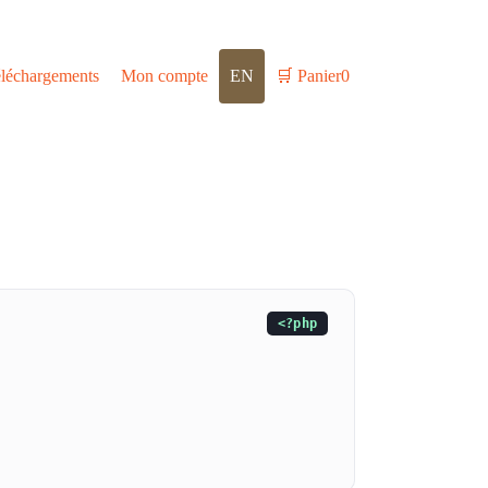
léchargements
Mon compte
EN
🛒
Panier
0