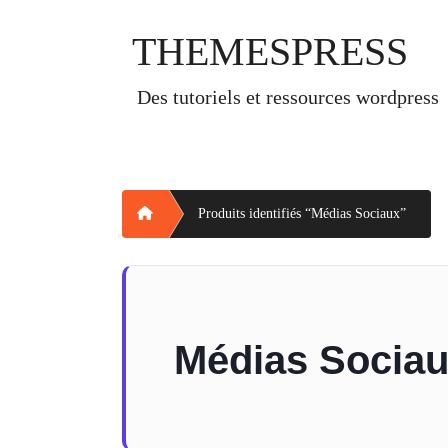
Skip
to
THEMESPRESS
content
des tutoriels et ressources wordpress
Home
Produits identifiés “Médias Sociaux”
Médias Socia