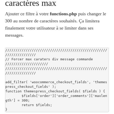
caractères max
Ajouter ce filtre à votre
functions.php
puis changer le
300 au nombre de caractères souhaités. Ça limitera
finalement votre utilisateur à se limiter dans ses
messages.
//////////////////////////////////////////////////
///////////////

// Forcer max caraters div message commande 
/////////////////////

//////////////////////////////////////////////////
///////////////

add_filter( 'woocommerce_checkout_fields', 'themes
press_checkout_fields' );

function themespress_checkout_fields( $fields ) {

	$fields['order']['order_comments']['maxlen
gth'] = 300;

	return $fields;

}