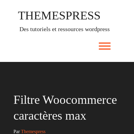
Skip
to
THEMESPRESS
content
des tutoriels et ressources wordpress
Toggle men
Filtre Woocommerce
caractères max
Par 
Themespress