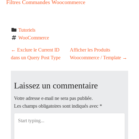
Filtres Commandes Woocommerce
Tutoriels
WooCommerce
P
←
Exclure le Current ID
Afficher les Produits
dans un Query Post Type
Woocommerce / Template
→
o
s
Laissez un commentaire
t
Votre adresse e-mail ne sera pas publiée.
n
Les champs obligatoires sont indiqués avec
*
a
v