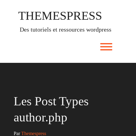
Skip
to
THEMESPRESS
content
des tutoriels et ressources wordpress
Toggle men
Les Post Types
author.php
Par 
Themespress