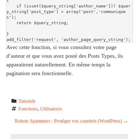
{

    if (isset($query_string['author_name'])) $quer
y_string['post_type'] = array('post','communique
s');

    return $query_string;

}

add_filter('request', 'author_page_query_string');
Avec cette fonction, si vous consultez votre page
d’auteur et que vous avez posté des Posts Types, ils
apparaitront naturellement. En même temps la
pagination sera fonctionnelle.
Tutoriels
Fonctions
, 
Utilisateurs
P
Robots Spammers : Protéger vos courriels (WordPress)
→
o