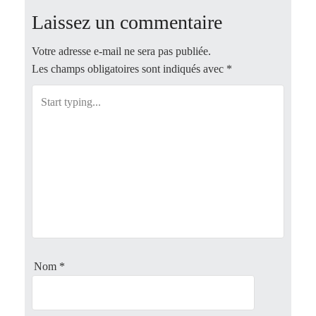
Laissez un commentaire
s
t
Votre adresse e-mail ne sera pas publiée.
Les champs obligatoires sont indiqués avec
*
n
a
v
i
g
a
Nom
*
t
i