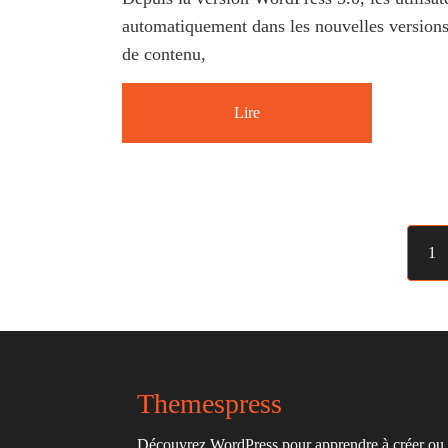
automatiquement dans les nouvelles version
de contenu,
Lire
1
Themespress
Découvrez WordPress pour apprendre à créer ou