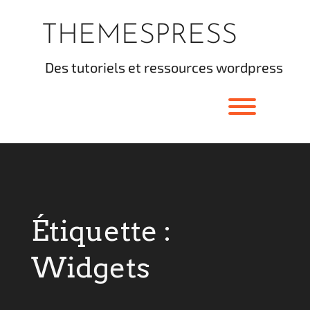
Skip
to
THEMESPRESS
content
des tutoriels et ressources wordpress
Toggle men
Étiquette :
Widgets