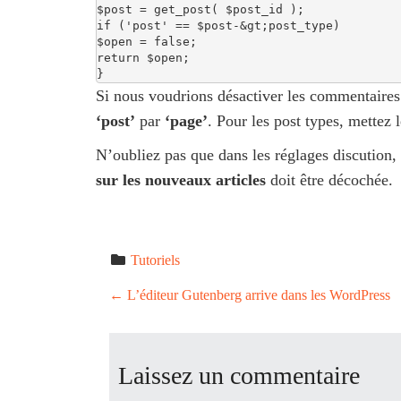
$post = get_post( $post_id );

if ('post' == $post-&gt;post_type)

$open = false;

return $open;

}
Si nous voudrions désactiver les commentaires
‘post’
par
‘page’
. Pour les post types, mettez 
N’oubliez pas que dans les réglages discution,
sur les nouveaux articles
doit être décochée.
Tutoriels
P
←
L’éditeur Gutenberg arrive dans les WordPress
o
Laissez un commentaire
s