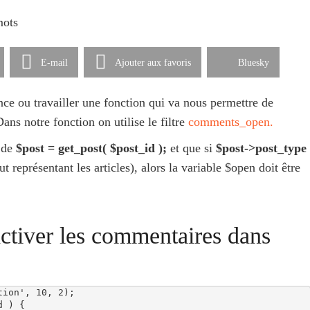
mots
E-mail
Ajouter aux favoris
Bluesky
nce ou travailler une fonction qui va nous permettre de
ans notre fonction on utilise le filtre
comments_open.
n de
$post = get_post( $post_id );
et que si
$post->post_type
t représentant les articles), alors la variable $open doit être
tiver les commentaires dans
ion', 10, 2);

 ) {
