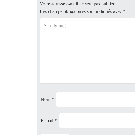
t
Votre adresse e-mail ne sera pas publiée.
Les champs obligatoires sont indiqués avec
*
n
a
v
i
g
a
t
Nom
*
i
E-mail
*
o