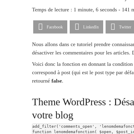
Temps de lecture : 1 minute, 6 seconds - 141 
Facebook
LinkedIn
Twitter
Nous allons dans ce tutoriel prendre connaissa
désactiver les commentaires pour les articles. D
Voici donc la fonction en donnant la conditio
correspond à post (qui est le post type par défau
retourné
false
.
Theme WordPress : Désac
votre blog
add_filter('comments_open', 'lenomdemafonct
function lenomdemafonction( $open, $post_id