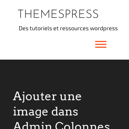
Skip
to
THEMESPRESS
content
des tutoriels et ressources wordpress
Toggle men
Ajouter une
image dans
Admin Colonnes