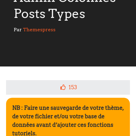
Posts Types
Par 
Themespress
153
NB : Faire une sauvegarde de votre thème,
de votre fichier et/ou votre base de
données avant d’ajouter ces fonctions
tutoriels.