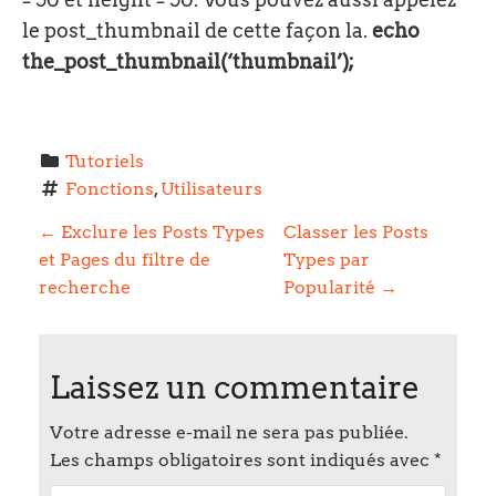
le post_thumbnail de cette façon la.
echo
the_post_thumbnail(‘thumbnail’);
Tutoriels
Fonctions
, 
Utilisateurs
P
←
Exclure les Posts Types
Classer les Posts
et Pages du filtre de
Types par
o
recherche
Popularité
→
s
t
Laissez un commentaire
n
Votre adresse e-mail ne sera pas publiée.
Les champs obligatoires sont indiqués avec
*
a