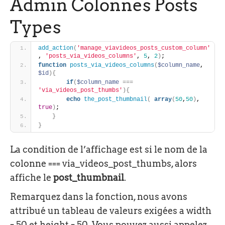
Admin Colonnes Posts
Types
add_action
(
'manage_viavideos_posts_custom_column'
, 
'posts_via_videos_columns'
, 
5
, 
2
)
;
function
posts_via_videos_columns
(
$column_name
, 
$id
)
{
if
(
$column_name
=
=
=
'via_videos_post_thumbs'
)
{
echo
the_post_thumbnail
(
array
(
50
,
50
)
, 
true
)
;
}
}
La condition de l’affichage est si le nom de la
colonne === via_videos_post_thumbs, alors
affiche le
post_thumbnail
.
Remarquez dans la fonction, nous avons
attribué un tableau de valeurs exigées a width
= 50 et height = 50. Vous pouvez aussi appelez