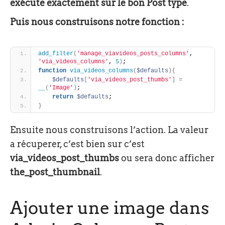
exécute exactement sur le bon Post type
.
Puis nous construisons notre fonction :
add_filter
(
'manage_viavideos_posts_columns'
, 
'via_videos_columns'
, 
5
)
;
function
via_videos_columns
(
$defaults
)
{
$defaults
[
'via_videos_post_thumbs'
]
=
__
(
'Image'
)
;
return
$defaults
;
}
Ensuite nous construisons l’action. La valeur
a récuperer, c’est bien sur c’est
via_videos_post_thumbs
ou sera donc afficher
the_post_thumbnail
.
Ajouter une image dans