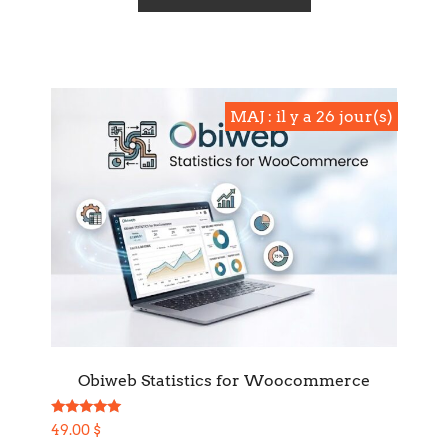
MAJ : il y a 26 jour(s)
MAJ : il y a 26 jour(s)
Obiweb Statistics for Woocommerce
Note
49.00
$
5.00