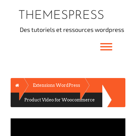
Skip
to
THEMESPRESS
content
des tutoriels et ressources wordpress
Toggle men
Home
Extensions WordPress
Product Video for Woocommerce