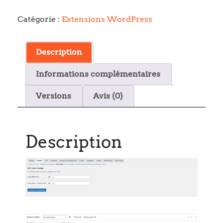
Product
Video
Catégorie :
Extensions WordPress
for
Woocommerce
Description
Informations complémentaires
Versions
Avis (0)
Description