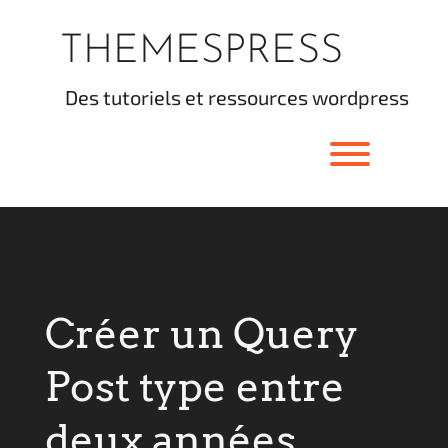
Skip
to
THEMESPRESS
content
des tutoriels et ressources wordpress
Toggle men
Créer un Query
Post type entre
deux années