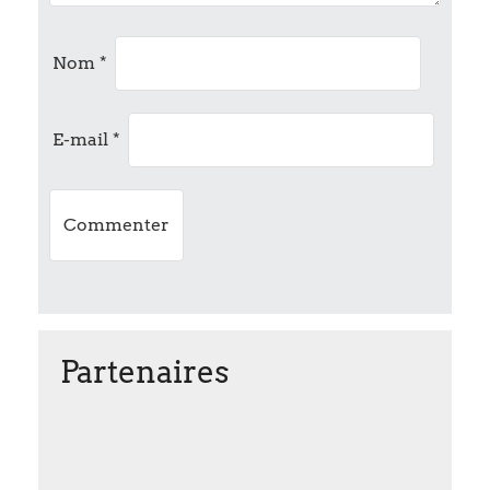
t
i
Nom
*
o
E-mail
*
n
Partenaires