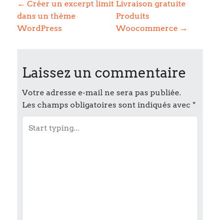
P
←
Créer un excerpt limit
Livraison gratuite
dans un thème
Produits
o
WordPress
Woocommerce
→
s
t
Laissez un commentaire
n
Votre adresse e-mail ne sera pas publiée.
Les champs obligatoires sont indiqués avec
*
a
v
i
g
a