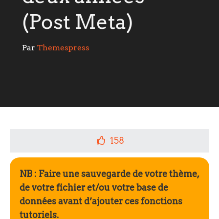
(Post Meta)
Par 
Themespress
158
NB : Faire une sauvegarde de votre thème,
de votre fichier et/ou votre base de
données avant d’ajouter ces fonctions
tutoriels.