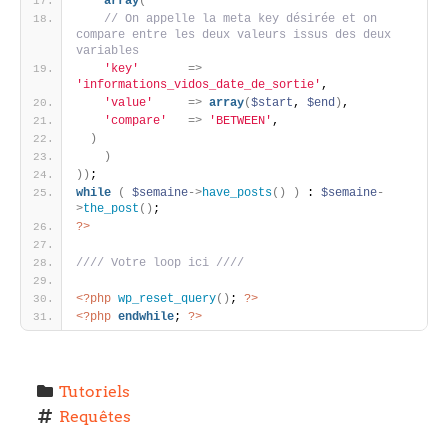
array
(
 // On appelle la meta key désirée et on 
compare entre les deux valeurs issus des deux 
variables
'key'
=
>
'informations_vidos_date_de_sortie'
,
'value'
=
>
array
(
$start
, 
$end
)
,
'compare'
=
>
'BETWEEN'
,
)
)
)
)
;
while
(
$semaine
-
>
have_posts
(
)
)
 : 
$semaine
-
>
the_post
(
)
;
?>
//// Votre loop ici ////
<?php
wp_reset_query
(
)
; 
?>
<?php
endwhile
; 
?>
Tutoriels
Requêtes