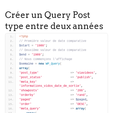
Créer un Query Post
type entre deux années
<?php
// Première valeur de date comparative 
$start
=
'1980'
; 
// Deuxième valeur de date comparative 
$end
=
'1989'
; 
// Nous commençons l'affichage 
$semaine
=
new
WP_Query
(
array
(
'post_type'
=
>
'viavideos'
, 
'post_status'
=
>
'publish'
,
'meta_key'
=
>
'informations_vidos_date_de_sortie'
,
'showposts'
=
>
'200'
,
'orderby'
=
>
'rand'
,
'paged'
=
>
$paged
,
'order'
=
>
'DESC'
, 
'meta_query'
=
>
array
(