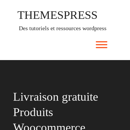
Skip
to
THEMESPRESS
content
des tutoriels et ressources wordpress
Toggle men
Livraison gratuite
Produits
Woocommerce