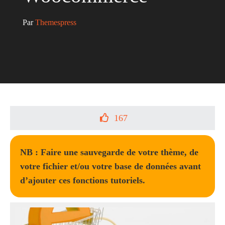
Par 
Themespress
167
NB : Faire une sauvegarde de votre thème, de
votre fichier et/ou votre base de données avant
d’ajouter ces fonctions tutoriels.