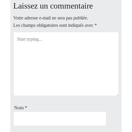
t
Laissez un commentaire
n
Votre adresse e-mail ne sera pas publiée.
Les champs obligatoires sont indiqués avec
*
a
v
i
g
a
t
i
Nom
*
o