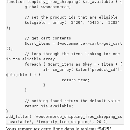
function templify_free_shipping( $is_available ) {

	global $woocommerce;

	// set the product ids that are eligible

	$eligible = array( '5429', '5425', '5282' 
);

	// get cart contents

	$cart_items = $woocommerce->cart->get_cart
();

	// loop through the items looking for one 
in the eligible array

	foreach ( $cart_items as $key => $item ) {

		if( in_array( $item['product_id'], 
$eligible ) ) {

			return true;

		}

	}

	// nothing found return the default value

	return $is_available;

}

add_filter( 'woocommerce_shipping_free_shipping_is
_available', 'templify_free_shipping', 20 );
Vous remarquez cette ligne dans le tableau
‘5429’,