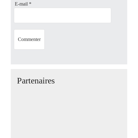
n
E-mail
*
Partenaires