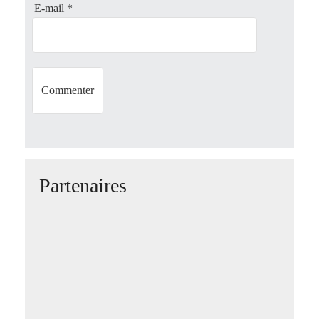
E-mail
*
n
Partenaires