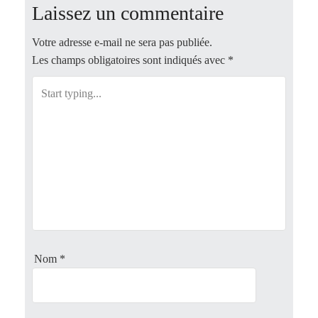
Laissez un commentaire
t
Votre adresse e-mail ne sera pas publiée.
n
Les champs obligatoires sont indiqués avec
*
a
v
i
g
a
t
Nom
*
i
o