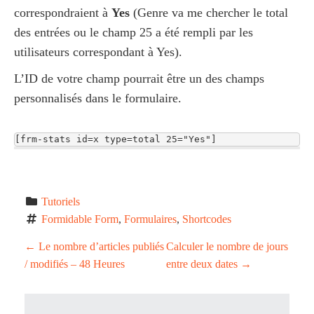
correspondraient à
Yes
(Genre va me chercher le total
des entrées ou le champ 25 a été rempli par les
utilisateurs correspondant à Yes).
L’ID de votre champ pourrait être un des champs
personnalisés dans le formulaire.
[frm-stats id=x type=total 25="Yes"]
Tutoriels
Formidable Form
, 
Formulaires
, 
Shortcodes
P
←
Le nombre d’articles publiés
Calculer le nombre de jours
/ modifiés – 48 Heures
entre deux dates
→
o
s