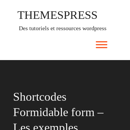
Skip
to
THEMESPRESS
content
des tutoriels et ressources wordpress
Toggle men
Shortcodes
Formidable form –
Les exemples