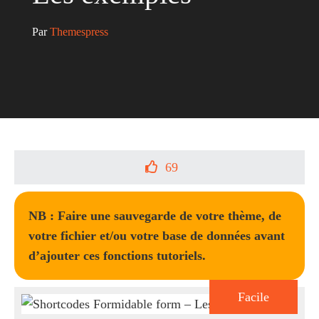
Par 
Themespress
69
NB : Faire une sauvegarde de votre thème, de
votre fichier et/ou votre base de données avant
d’ajouter ces fonctions tutoriels.
Facile