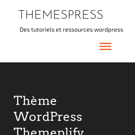
Skip
to
THEMESPRESS
content
des tutoriels et ressources wordpress
Toggle men
Thème
WordPress
Themeplify