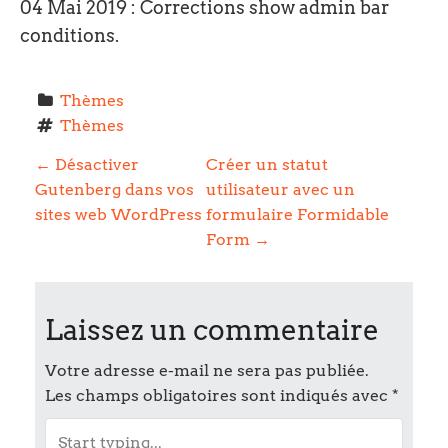
04 Mai 2019 : Corrections show admin bar
conditions.
Thèmes
Thèmes
P
←
Désactiver
Créer un statut
Gutenberg dans vos
utilisateur avec un
o
sites web WordPress
formulaire Formidable
Form
→
s
t
Laissez un commentaire
n
Votre adresse e-mail ne sera pas publiée.
a
Les champs obligatoires sont indiqués avec
*
v